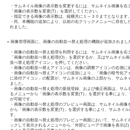
・サムネイル画像の表示数を変更するには、サムネイル画像を右
「画像の表示数を変更(T)」を選択してください。
・指定できる画像の表示数は、縦横共に１～３０までとなります
・尚、本機能の追加により、以前の右クリックメニューに存在した
れました。
画像管理画面に、画像の自動並べ替え処理の機能が追加されまし
・画像の自動並べ替え処理を利用するには、サムネイル画像を右
「画像の自動並べ替え処理(O)」を選択するか、又はサムネイル
並べ替え処理アイコン」を押してください。
・画像の自動並べ替えアイコンは、画像の調整アイコンの右側に
・画像の自動並べ替えアイコンの追加により、「画像の暗号化ア
に添付アイコン」の配置が、サムネイル画像の上部から、サムネ
ました。
・画像の自動並べ替え処理の新規登録、および修正画面は、サム
るメニューから「画像の表示数を変更(T)」を選択する事により
が可能です。
・画像の自動並べ替え処理のプレビュー画面は、サムネイル画像
から「画像の表示数を変更(T)」を選択する事により、サムネイ
す。
・画像の自動並べ替え処理のプレビュー画面において、サムネイ
ックして表示されるメニューから「外部ビューアで画像を表示(Z